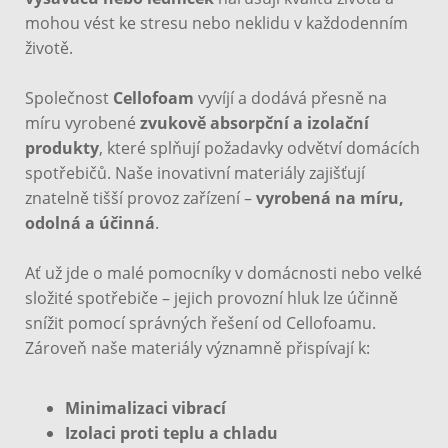
mohou vést ke stresu nebo neklidu v každodenním
životě.
Společnost
Cellofoam
vyvíjí a dodává přesně na
míru vyrobené
zvukově absorpční a izolační
produkty
, které splňují požadavky odvětví domácích
spotřebičů. Naše inovativní materiály zajišťují
znatelně tišší provoz zařízení –
vyrobená na míru,
odolná a účinná
.
Ať už jde o malé pomocníky v domácnosti nebo velké
složité spotřebiče – jejich provozní hluk lze účinně
snížit pomocí správných řešení od Cellofoamu.
Zároveň naše materiály významně přispívají k:
Minimalizaci vibrací
Izolaci proti teplu a chladu