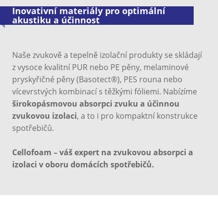
Inovativní materiály pro optimální
akustiku a účinnost
Naše zvukově a tepelně izolační produkty se skládají
z vysoce kvalitní PUR nebo PE pěny, melaminové
pryskyřičné pěny (Basotect®), PES rouna nebo
vícevrstvých kombinací s těžkými fóliemi. Nabízíme
širokopásmovou absorpci zvuku a účinnou
zvukovou izolaci
, a to i pro kompaktní konstrukce
spotřebičů.
Cellofoam – váš expert na zvukovou absorpci a
izolaci v oboru domácích spotřebičů.