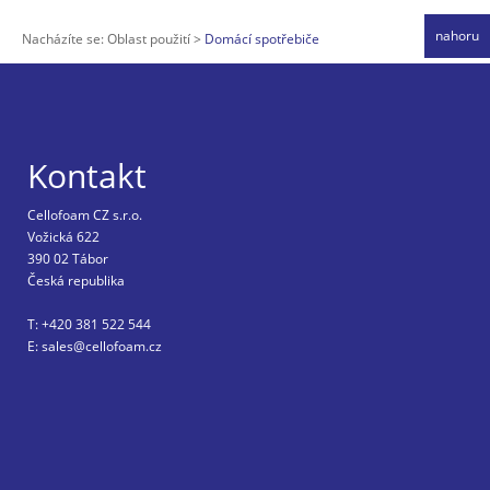
nahoru
Nacházíte se:
Oblast použití
Domácí spotřebiče
Kontakt
Cellofoam CZ s.r.o.
Vožická 622
390 02 Tábor
Česká republika
T: +420 381 522 544
E: sales@cellofoam.cz