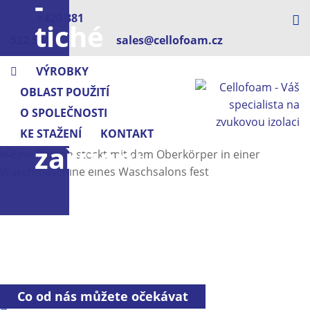
-
+420 381
tiché
522 544
sales@cellofoam.cz
řešení
VÝROBKY
pro
OBLAST POUŽITÍ
O SPOLEČNOSTI
hlasitá
KE STAŽENÍ
KONTAKT
zařízení
Co od nás můžete očekávat