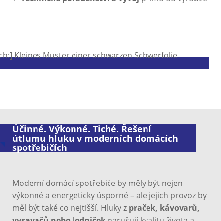
Účinné. Výkonné. Tiché. Řešení
útlumu hluku v moderních domácích
spotřebičích
Moderní domácí spotřebiče by měly být nejen
výkonné a energeticky úsporné – ale jejich provoz by
měl být také co nejtišší. Hluky z
praček, kávovarů,
vysavačů nebo ledniček
narušují kvalitu života a