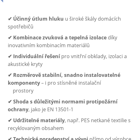
✔ Účinný
útlum hluku
u široké škály domácích
spotřebičů
✔ Kombinace zvuková a tepelná izolace
díky
inovativním kombinacím materiálů
✔ Individuální řešení
pro vnitřní obklady, izolaci a
akustické kryty
✔ Rozměrově stabilní, snadno instalovatelné
komponenty
– i pro stísněné instalační
prostory
✔ Shoda s důležitými normami protipožární
ochrany
, jako je EN 13501-1
✔ Udržitelné materiály
, např. PES netkané textilie s
recyklovaným obsahem
✔ Technické poradenství a vývoj
přímo od výrobce