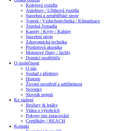
Kolejová vozidla
Autobusy / Užitková vozidla
Stavební a zemědělské stroje
Topení / Vzduchotechnika / Klimatizace
Tepelná čerpadla
Kapoty / Kryty / Kabiny
Stavební stroje
Zdravotnická technika
Prostorová akustika
Motorové čluny / Jachty
Domácí spotřebiče
O společnosti
O nás
Soulad s předpisy
Historie
Životní prostředí a udržitelnost
Novinky
Slovník pojmů
Ke stažení
Brožury & letáky
Videa o výrobcích
Pokyny pro zpracování
Certifikáty / REACH
Kontakt