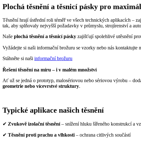
Plochá těsnění a těsnicí pásky pro maximál
Těsnění hrají ústřední roli téměř ve všech technických aplikacích – z
tak, aby splňovaly nejvyšší požadavky v průmyslu, strojírenství a au
Naše
plochá těsnění a těsnicí pásky
zajišťují spolehlivé utěsnění pr
Vyžádejte si naši informační brožuru se vzorky nebo nás kontaktujte 
Stáhněte si naši
informační brožuru
Řešení těsnění na míru – i v malém množství
Ať už se jedná o prototyp, malosériovou nebo sériovou výrobu – do
geometrie nebo vícevrstvé struktury
.
Typické aplikace našich těsnění
✔
Zvukově izolační těsnění
– snížení hluku šířeného konstrukcí a 
✔
Těsnění proti prachu a vlhkosti
– ochrana citlivých součástí