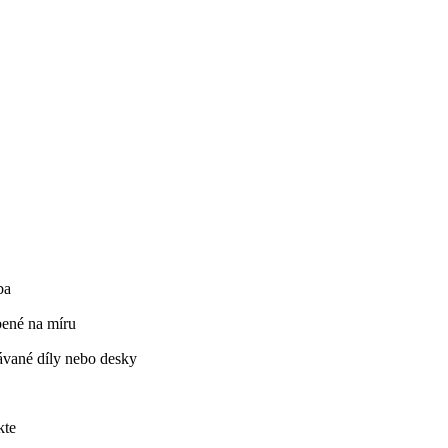
oba
bené na míru
kávané díly nebo desky