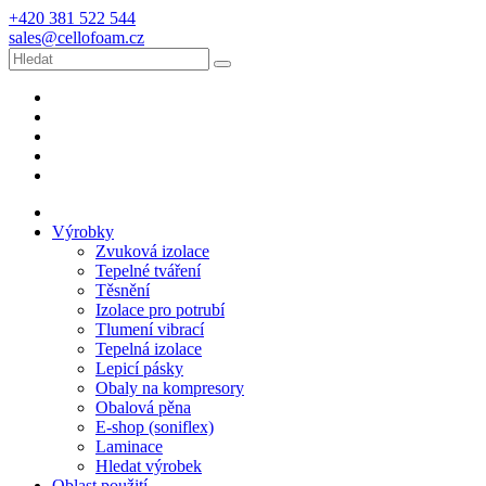
+420 381 522 544
sales@cellofoam.cz
Výrobky
Zvuková izolace
Tepelné tváření
Těsnění
Izolace pro potrubí
Tlumení vibrací
Tepelná izolace
Lepicí pásky
Obaly na kompresory
Obalová pěna
E-shop (soniflex)
Laminace
Hledat výrobek
Oblast použití