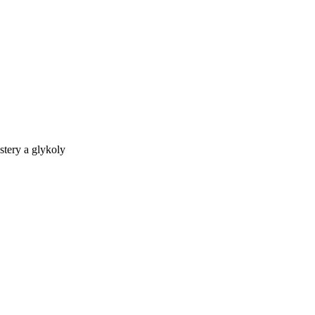
ketony (Aceton), estery a glykoly