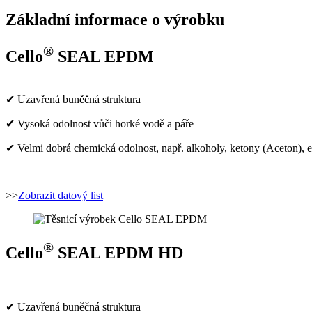
Základní informace o výrobku
®
Cello
SEAL EPDM
✔ Uzavřená buněčná struktura
✔ Vysoká odolnost vůči horké vodě a páře
✔ Velmi dobrá chemická odolnost, např. alkoholy, 
>>
Zobrazit datový list
®
Cello
SEAL EPDM HD
✔ Uzavřená buněčná struktura