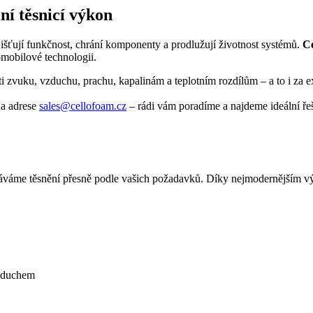
ní těsnicí výkon
ajišťují funkčnost, chrání komponenty a prodlužují životnost systémů.
Ce
tomobilové technologii.
oti zvuku, vzduchu, prachu, kapalinám a teplotním rozdílům – a to i za
na adrese
sales@cellofoam.cz
– rádi vám poradíme a najdeme ideální řeš
dáváme těsnění přesně podle vašich požadavků. Díky nejmodernějším v
vzduchem