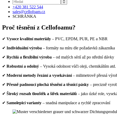

+420 381 522 544
sales@cellofoam.cz
SCHRÁNKA
Proč těsnění z Cellofoamu?
✔
Vysoce kvalitní materiály
– PVC, EPDM, PUR, PE a NBR
✔
Individuální výroba
– formáty na míru dle požadavků zákazníka
✔
Rychlá a flexibilní výroba
– od malých sérií až po střední dávky
✔
Robustní a odolný
– Vysoká odolnost vůči oleji, chemikáliím atd.
✔
Moderní metody řezání a vysekávání
– milimetrově přesná výr
✔
Přesně padnoucí plochá těsnění a těsnicí pásky
– precizně vyro
✔
Široký rozsah tlouštěk a šířek materiálů
– jako úzké role, vyse
✔
Samolepicí varianty
– snadná manipulace a rychlé zpracování