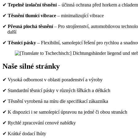
✔
Tepelně izolační těsnění
– účinná ochrana před horkem a chlade
✔
Těsnění tlumící vibrace
– minimalizující vibrace
✔
Přesná plochá těsnění
– Pro strojírenství, automobilovou technolo
další
✔
Těsnicí pásky
– Flexibilní, samolepicí řešení pro rychlou a snadnou
Naše silné stránky
✔ Vysoká odbornost v oblasti poradenství a výroby
✔ Standardní těsnicí pásky v různých šířkách a délkách
✔ Těsnění vyrobená na míru dle specifikací zákazníka
✔ K dispozici i se samolepicí úpravou na jedné či obou stranách
✔ Rychlé zpracování cenové nabídky
✔ Krátké dodací lhůty