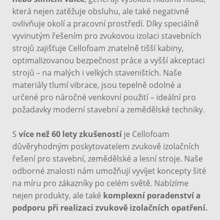
která nejen zatěžuje obsluhu, ale také negativně
ovlivňuje okolí a pracovní prostředí. Díky speciálně
vyvinutým řešením pro zvukovou izolaci stavebních
strojů zajišťuje Cellofoam znatelně tišší kabiny,
optimalizovanou bezpečnost práce a vyšší akceptaci
strojů – na malých i velkých staveništích. Naše
materiály tlumí vibrace, jsou tepelně odolné a
určené pro náročné venkovní použití – ideální pro
požadavky moderní stavební a zemědělské techniky.
S
více než 60 lety zkušeností
je Cellofoam
důvěryhodným poskytovatelem zvukově izolačních
řešení pro stavební, zemědělské a lesní stroje. Naše
odborné znalosti nám umožňují vyvíjet koncepty šité
na míru pro zákazníky po celém světě. Nabízíme
nejen produkty, ale také
komplexní poradenství a
podporu při realizaci zvukově izolačních opatření.