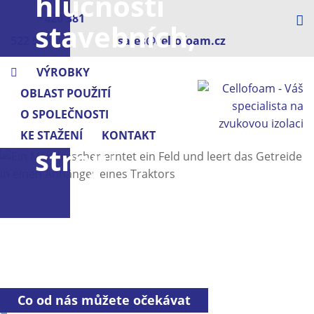
hlučnosti
+420 381
stavebních,
522 544
sales@cellofoam.cz
lesnických
VÝROBKY
a
OBLAST POUŽITÍ
O SPOLEČNOSTI
zemědělských
KE STAŽENÍ
KONTAKT
strojů
Co od nás můžete očekávat