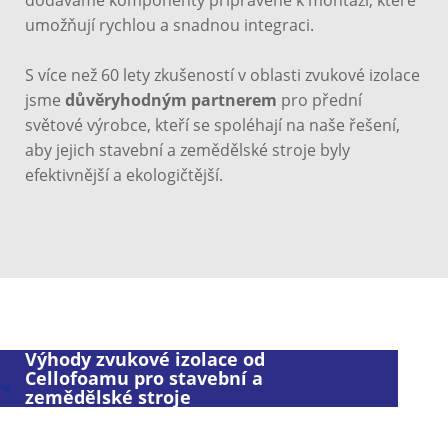
dodáváme komponenty připravené k montáži, které
umožňují rychlou a snadnou integraci.
S více než 60 lety zkušeností v oblasti zvukové izolace
jsme
důvěryhodným partnerem
pro přední
světové výrobce, kteří se spoléhají na naše řešení,
aby jejich stavební a zemědělské stroje byly
efektivnější a ekologičtější.
Výhody zvukové izolace od
Cellofoamu pro stavební a
zemědělské stroje