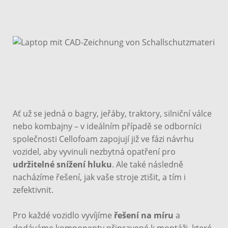
Ať už se jedná o bagry, jeřáby, traktory, silniční válce
nebo kombajny – v ideálním případě se odborníci
společnosti Cellofoam zapojují již ve fázi návrhu
vozidel, aby vyvinuli nezbytná opatření pro
udržitelné snížení hluku
. Ale také následně
nacházíme řešení, jak vaše stroje ztišit, a tím i
zefektivnit.
Pro každé vozidlo vyvíjíme
řešení na míru
a