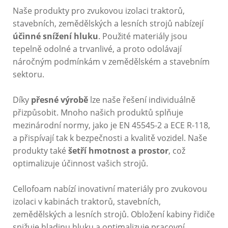
Naše produkty pro zvukovou izolaci traktorů,
stavebních, zemědělských a lesních strojů nabízejí
účinné snížení hluku
. Použité materiály jsou
tepelně odolné a trvanlivé, a proto odolávají
náročným podmínkám v zemědělském a stavebním
sektoru.
Díky
přesné výrobě
lze naše řešení individuálně
přizpůsobit. Mnoho našich produktů splňuje
mezinárodní normy, jako je EN 45545-2 a ECE R-118,
a přispívají tak k bezpečnosti a kvalitě vozidel. Naše
produkty také
šetří hmotnost a prostor
, což
optimalizuje účinnost vašich strojů.
Cellofoam nabízí inovativní materiály pro zvukovou
izolaci v kabinách traktorů, stavebních,
zemědělských a lesních strojů. Obložení kabiny řidiče
snižuje hladinu hluku a optimalizuje pracovní