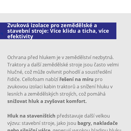
Zvuková izolace pro zemědělské a
stavební stroje: Více klidu a ticha, více
efektivity
Ochrana před hlukem je v zemědělství nezbytná.
Traktory a další zemědělské stroje jsou často velmi
hlučné, což může ovlivnit pohodlí a soustředění
řidiče. Cellofoam nabízí
řešení na míru
pro
zvukovou izolaci kabin traktorů a snížení hluku v
lesních a zemědělských strojích, což pomáhá
snižovat hluk a zvyšovat komfort.
Hluk na staveništích
představuje další velkou
výzvu: stavební stroje, jako jsou
bagry, nakladače
nebo silniční válce
, generují vysokou hladinu hluku,