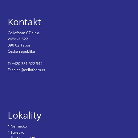
Kontakt
Cellofoam CZ s.r.o.
Vožická 622
390 02 Tábor
Česká republika
T: +420 381 522 544
E: sales@cellofoam.cz
Lokality
Nĕmecko
Turecko