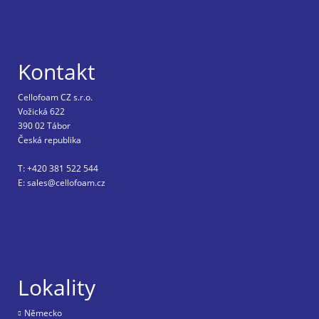
Kontakt
Cellofoam CZ s.r.o.
Vožická 622
390 02 Tábor
Česká republika
T: +420 381 522 544
E: sales@cellofoam.cz
Lokality
Nĕmecko