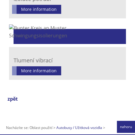
More information
Tlumení vibrací
More information
zpět
nahoru
Nacházíte se:
Oblast použití
Autobusy / Užitková vozidla