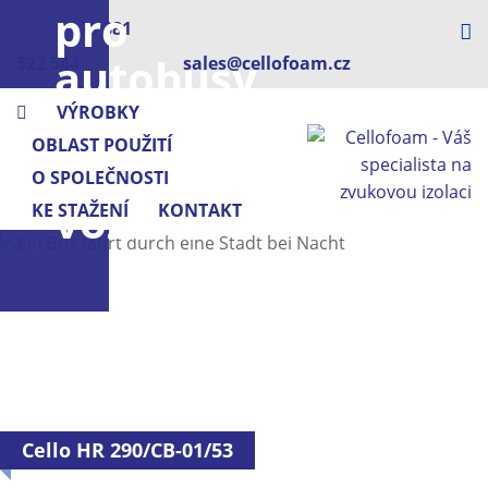
pro
+420 381
autobusy
522 544
sales@cellofoam.cz
a
VÝROBKY
OBLAST POUŽITÍ
užitková
O SPOLEČNOSTI
vozidla
KE STAŽENÍ
KONTAKT
Cello HR 290/CB-01/53