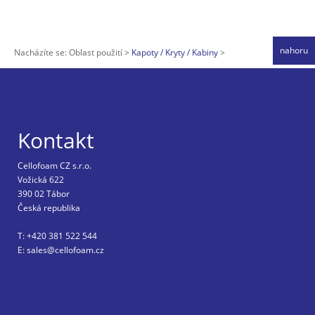
nahoru
Nacházíte se:
Oblast použití
Kapoty / Kryty / Kabiny
Kontakt
Cellofoam CZ s.r.o.
Vožická 622
390 02 Tábor
Česká republika
T: +420 381 522 544
E: sales@cellofoam.cz