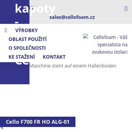
kapoty
+420 381
-
522 544
sales@cellofoam.cz
z
VÝROBKY
OBLAST POUŽITÍ
pěny
O SPOLEČNOSTI
Cellofoam
KE STAŽENÍ
KONTAKT
Cello F700 FR HO ALG-01