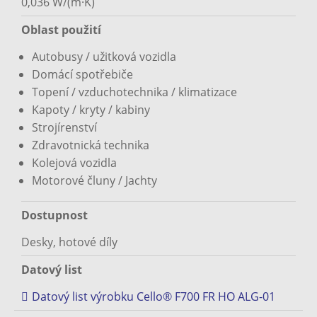
0,036 W/(m·K)
Oblast použití
Autobusy / užitková vozidla
Domácí spotřebiče
Topení / vzduchotechnika / klimatizace
Kapoty / kryty / kabiny
Strojírenství
Zdravotnická technika
Kolejová vozidla
Motorové čluny / Jachty
Dostupnost
Desky, hotové díly
Datový list
Datový list výrobku Cello® F700 FR HO ALG-01