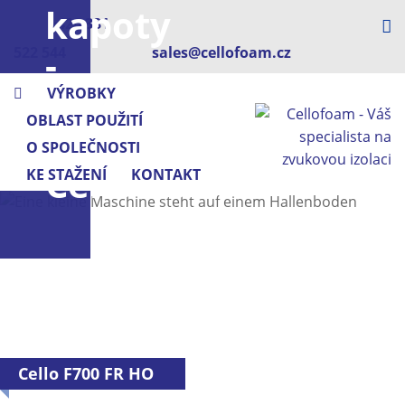
kapoty
+420 381
-
522 544
sales@cellofoam.cz
z
VÝROBKY
OBLAST POUŽITÍ
pěny
O SPOLEČNOSTI
Cellofoam
KE STAŽENÍ
KONTAKT
Cello F700 FR HO