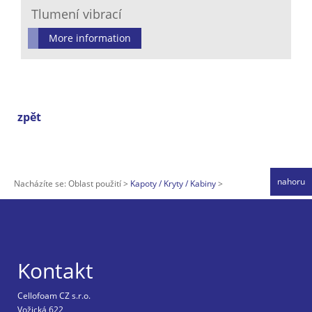
Tlumení vibrací
More information
zpět
nahoru
Nacházíte se:
Oblast použití
Kapoty / Kryty / Kabiny
Kontakt
Cellofoam CZ s.r.o.
Vožická 622