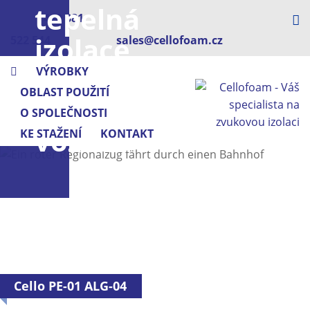
tepelná
+420 381
izolace
522 544
sales@cellofoam.cz
pro
VÝROBKY
OBLAST POUŽITÍ
kolejová
O SPOLEČNOSTI
vozidla
KE STAŽENÍ
KONTAKT
Cello PE-01 ALG-04