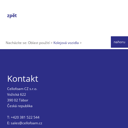
zpět
nahoru
Nacházíte se:
Oblast použití
Kolejová vozidla
Kontakt
Cellofoam CZ s.r.o.
Vožická 622
390 02 Tábor
Česká republika
T: +420 381 522 544
E: sales@cellofoam.cz