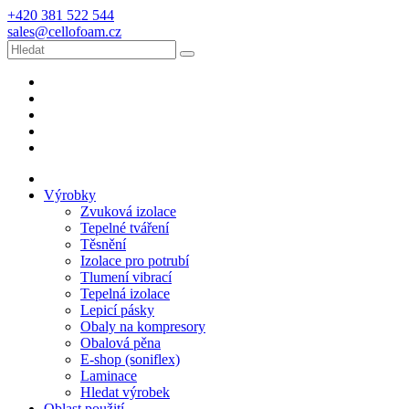
+420 381 522 544
sales@cellofoam.cz
Výrobky
Zvuková izolace
Tepelné tváření
Těsnění
Izolace pro potrubí
Tlumení vibrací
Tepelná izolace
Lepicí pásky
Obaly na kompresory
Obalová pěna
E-shop (soniflex)
Laminace
Hledat výrobek
Oblast použití