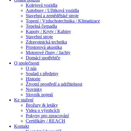
Kolejová vozidla
Autobusy / Užitková vozidla
Stavební a zemědělské stroje
Topení / Vzduchotechnika / Klimatizace
Tepelná čerpadla
Kapoty / Kryty / Kabiny
Stavební stroje
Zdravotnická technika
Prostorová akustika
Motorové čluny / Jachty
Domácí spotřebiče
O společnosti
O nás
Soulad s předpisy
Historie
Životní prostředí a udržitelnost
Novinky
Slovník pojmů
Ke stažení
Brožury & letáky
Videa o výrobcích
Pokyny pro zpracování
Certifikáty / REACH
Kontakt