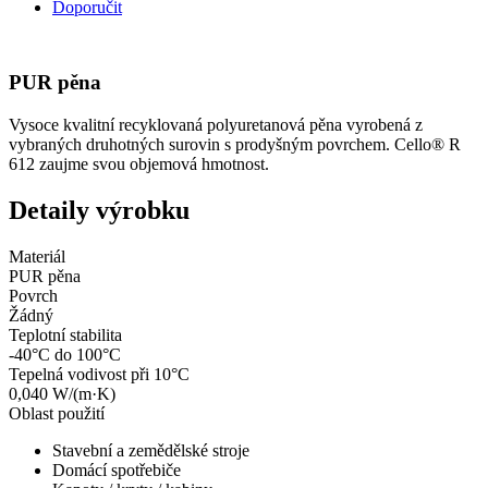
Doporučit
PUR pěna
Vysoce kvalitní recyklovaná polyuretanová pěna vyrobená z
vybraných druhotných surovin s prodyšným povrchem. Cello® R
612 zaujme svou objemová hmotnost.
Detaily výrobku
Materiál
PUR pěna
Povrch
Žádný
Teplotní stabilita
-40°C do 100°C
Tepelná vodivost při 10°C
0,040 W/(m·K)
Oblast použití
Stavební a zemědělské stroje
Domácí spotřebiče