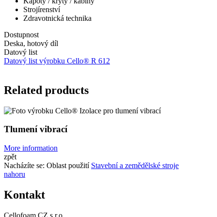
Kapoty / kryty / kabiny
Strojírenství
Zdravotnická technika
Dostupnost
Deska, hotový díl
Datový list
Datový list výrobku Cello® R 612
Related products
Tlumení vibrací
More information
zpět
Nacházíte se:
Oblast použití
Stavební a zemědělské stroje
nahoru
Kontakt
Cellofoam CZ s.r.o.