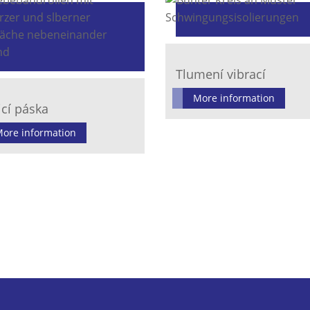
Tlumení vibrací
More information
icí páska
ore information