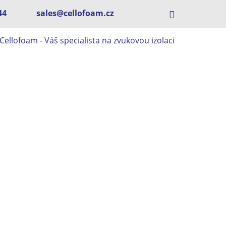
44
sales@cellofoam.cz