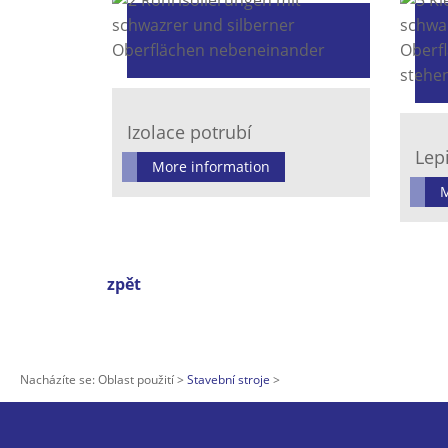
Izolace potrubí
Lep
More information
M
zpět
Nacházíte se:
Oblast použití
Stavební stroje