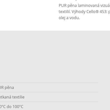
PUR pěna laminovaná vizuál
textilií. Výhody Cello® 453:
olej a vodu.
UR pěna
tkaná textilie
0°C do 100°C