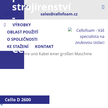
strojírenství
+420 381
-
522 544
sales@cellofoam.cz
s
VÝROBKY
OBLAST POUŽITÍ
pěnou
O SPOLEČNOSTI
Cellofoam
KE STAŽENÍ
KONTAKT
Cello D 2600