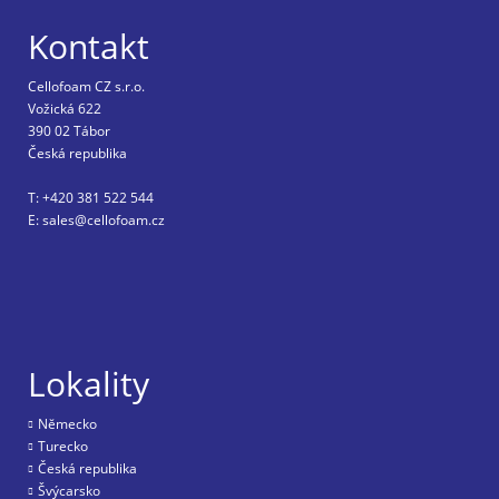
Kontakt
Cellofoam CZ s.r.o.
Vožická 622
390 02 Tábor
Česká republika
T: +420 381 522 544
E: sales@cellofoam.cz
Lokality
Nĕmecko
Turecko
Česká republika
Švýcarsko