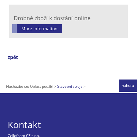
Drobné zboží k dostání online
More information
zpět
nahoru
Nacházíte se:
Oblast použití
Stavební stroje
Kontakt
Cellofoam CZ s.r.o.