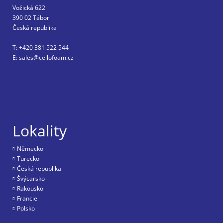
Vožická 622
390 02 Tábor
Česká republika
T: +420 381 522 544
E: sales@cellofoam.cz
Lokality
Nĕmecko
Turecko
Česká republika
Švýcarsko
Rakousko
Francie
Polsko