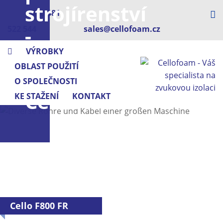
strojírenství
+420 381
-
522 544
sales@cellofoam.cz
s
VÝROBKY
OBLAST POUŽITÍ
pěnou
O SPOLEČNOSTI
Cellofoam
KE STAŽENÍ
KONTAKT
Cello F800 FR