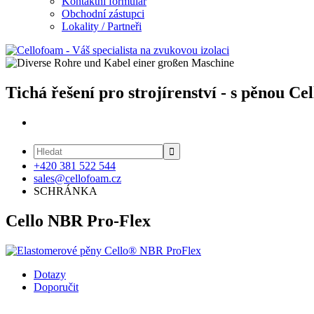
Kontaktní formulář
Obchodní zástupci
Lokality / Partneři
Tichá řešení pro strojírenství - s pěnou Ce

+420 381 522 544
sales@cellofoam.cz
SCHRÁNKA
Cello NBR Pro-Flex
Dotazy
Doporučit