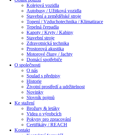
Kolejová vozidla
Autobusy / Užitková vozidla
Stavební a zemědělské stroje
Topení / Vzduchotechnika / Klimatizace
Tepelná čerpadla
Kapoty / Kryty / Kabiny
Stavební stroje
Zdravotnická technika
Prostorová akustika
Motorové čluny / Jachty
Domácí spotřebiče
O společnosti
O nás
Soulad s předpisy
Historie
Životní prostředí a udržitelnost
Novinky
Slovník pojmů
Ke stažení
Brožury & letáky
Videa o výrobcích
Pokyny pro zpracování
Certifikáty / REACH
Kontakt