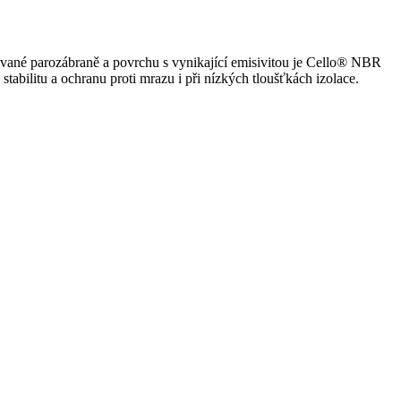
ané parozábraně a povrchu s vynikající emisivitou je Cello® NBR
 stabilitu a ochranu proti mrazu i při nízkých tloušťkách izolace.