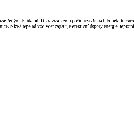
 uzavřenými buňkami. Díky vysokému počtu uzavřených buněk, integrov
ice. Nízká tepelná vodivost zajišťuje efektivní úspory energie, teplotní