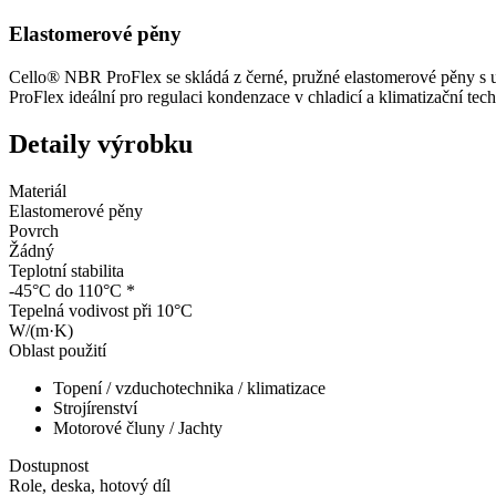
Elastomerové pěny
Cello® NBR ProFlex se skládá z černé, pružné elastomerové pěny s
ProFlex ideální pro regulaci kondenzace v chladicí a klimatizační techn
Detaily výrobku
Materiál
Elastomerové pěny
Povrch
Žádný
Teplotní stabilita
-45°C do 110°C
*
Tepelná vodivost při 10°C
W/(m·K)
Oblast použití
Topení / vzduchotechnika / klimatizace
Strojírenství
Motorové čluny / Jachty
Dostupnost
Role, deska, hotový díl