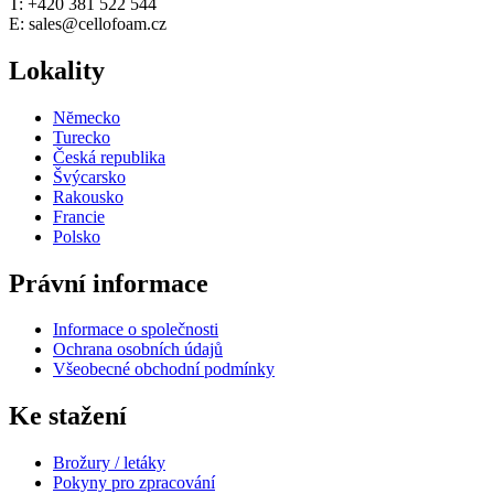
T: +420 381 522 544
E: sales@cellofoam.cz
Lokality
Nĕmecko
Turecko
Česká republika
Švýcarsko
Rakousko
Francie
Polsko
Právní informace
Informace o společnosti
Ochrana osobních údajů
Všeobecné obchodní podmínky
Ke stažení
Brožury / letáky
Pokyny pro zpracování