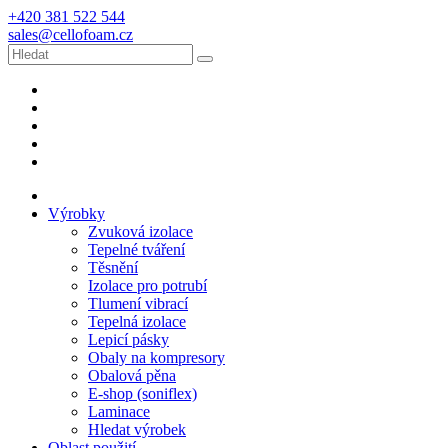
+420 381 522 544
sales@cellofoam.cz
Výrobky
Zvuková izolace
Tepelné tváření
Těsnění
Izolace pro potrubí
Tlumení vibrací
Tepelná izolace
Lepicí pásky
Obaly na kompresory
Obalová pěna
E-shop (soniflex)
Laminace
Hledat výrobek
Oblast použití