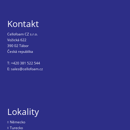
Kontakt
Cellofoam CZ s.r.o.
Vožická 622
390 02 Tábor
Česká republika
T: +420 381 522 544
E: sales@cellofoam.cz
Lokality
Nĕmecko
Turecko