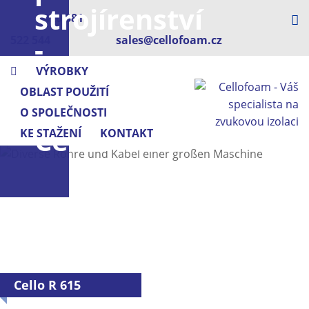
strojírenství
+420 381
-
522 544
sales@cellofoam.cz
s
VÝROBKY
OBLAST POUŽITÍ
pěnou
O SPOLEČNOSTI
Cellofoam
KE STAŽENÍ
KONTAKT
Cello R 615