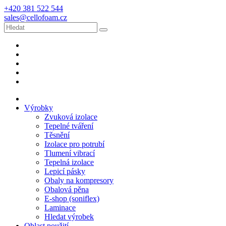
+420 381 522 544
sales@cellofoam.cz
Výrobky
Zvuková izolace
Tepelné tváření
Těsnění
Izolace pro potrubí
Tlumení vibrací
Tepelná izolace
Lepicí pásky
Obaly na kompresory
Obalová pěna
E-shop (soniflex)
Laminace
Hledat výrobek
Oblast použití