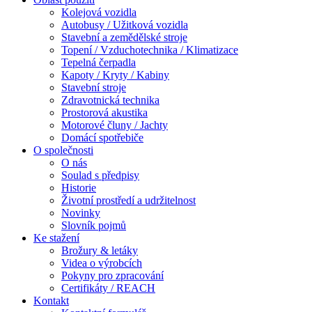
Kolejová vozidla
Autobusy / Užitková vozidla
Stavební a zemědělské stroje
Topení / Vzduchotechnika / Klimatizace
Tepelná čerpadla
Kapoty / Kryty / Kabiny
Stavební stroje
Zdravotnická technika
Prostorová akustika
Motorové čluny / Jachty
Domácí spotřebiče
O společnosti
O nás
Soulad s předpisy
Historie
Životní prostředí a udržitelnost
Novinky
Slovník pojmů
Ke stažení
Brožury & letáky
Videa o výrobcích
Pokyny pro zpracování
Certifikáty / REACH
Kontakt