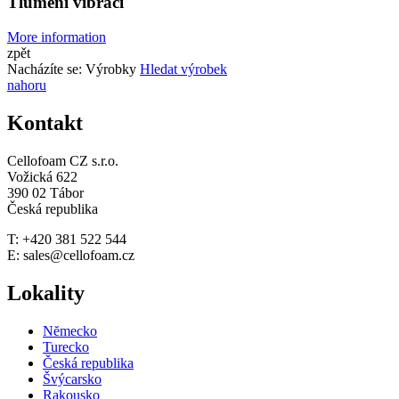
Tlumení vibrací
More information
zpět
Nacházíte se:
Výrobky
Hledat výrobek
nahoru
Kontakt
Cellofoam CZ s.r.o.
Vožická 622
390 02 Tábor
Česká republika
T: +420 381 522 544
E: sales@cellofoam.cz
Lokality
Nĕmecko
Turecko
Česká republika
Švýcarsko
Rakousko