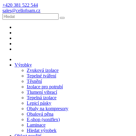
+420 381 522 544
sales@cellofoam.cz
Výrobky
Zvuková izolace
Tepelné tváření
Těsnění
Izolace pro potrubí
Tlumení vibrací
Tepelná izolace
Lepicí pásky
Obaly na kompresory
Obalová pěna
E-shop (soniflex)
Laminace
Hledat výrobek
Oblast použití