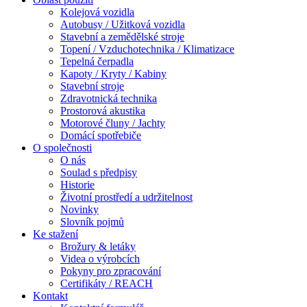
Kolejová vozidla
Autobusy / Užitková vozidla
Stavební a zemědělské stroje
Topení / Vzduchotechnika / Klimatizace
Tepelná čerpadla
Kapoty / Kryty / Kabiny
Stavební stroje
Zdravotnická technika
Prostorová akustika
Motorové čluny / Jachty
Domácí spotřebiče
O společnosti
O nás
Soulad s předpisy
Historie
Životní prostředí a udržitelnost
Novinky
Slovník pojmů
Ke stažení
Brožury & letáky
Videa o výrobcích
Pokyny pro zpracování
Certifikáty / REACH
Kontakt