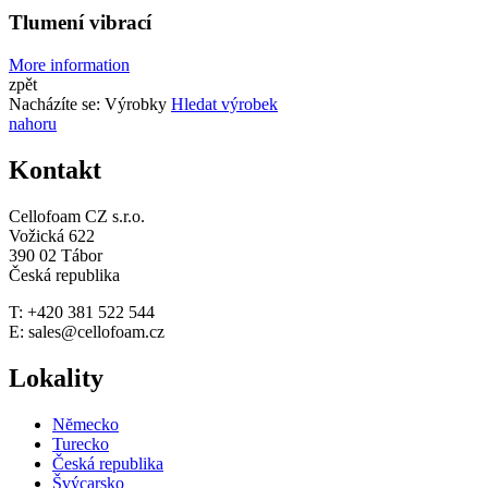
Tlumení vibrací
More information
zpět
Nacházíte se:
Výrobky
Hledat výrobek
nahoru
Kontakt
Cellofoam CZ s.r.o.
Vožická 622
390 02 Tábor
Česká republika
T: +420 381 522 544
E: sales@cellofoam.cz
Lokality
Nĕmecko
Turecko
Česká republika
Švýcarsko