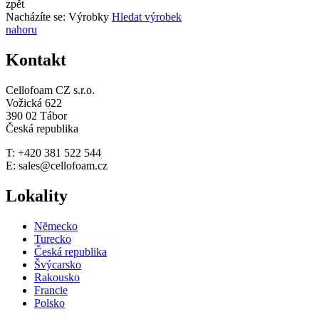
zpět
Nacházíte se:
Výrobky
Hledat výrobek
nahoru
Kontakt
Cellofoam CZ s.r.o.
Vožická 622
390 02 Tábor
Česká republika
T: +420 381 522 544
E: sales@cellofoam.cz
Lokality
Nĕmecko
Turecko
Česká republika
Švýcarsko
Rakousko
Francie
Polsko