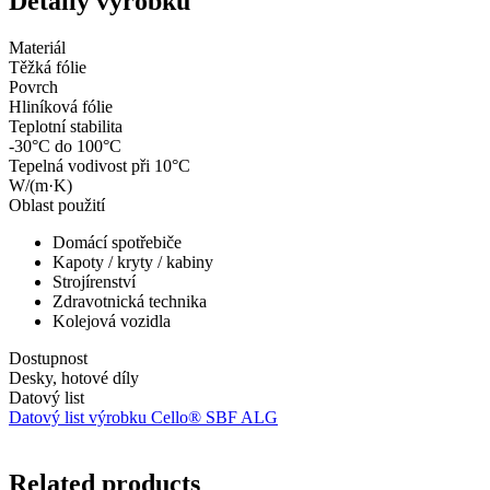
Detaily výrobku
Materiál
Těžká fólie
Povrch
Hliníková fólie
Teplotní stabilita
-30°C do 100°C
Tepelná vodivost při 10°C
W/(m·K)
Oblast použití
Domácí spotřebiče
Kapoty / kryty / kabiny
Strojírenství
Zdravotnická technika
Kolejová vozidla
Dostupnost
Desky, hotové díly
Datový list
Datový list výrobku Cello® SBF ALG
Related products