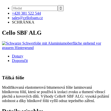

+420 381 522 544
sales@cellofoam.cz
SCHRÁNKA
Cello SBF ALG
Dotazy
Doporučit
Těžká fólie
Modifikovaná elastomerová bitumenová fólie laminovaná
hliníkovou fólií, která se používá k izolaci zvuku a tlumení vibrací
plechů a kovových dílů. Výhody Cello® SBF ALG: vysoká požární
odolnost a díky hliníkové fólii vyšší odraz tepelného záření.