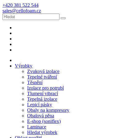
+420 381 522 544
sales@cellofoam.cz
Výrobky
Zvuková izolace
Tepelné tváření
Těsnění
Izolace pro potrubí
Tlumení vibrací
Tepelná izolace
Lepicí pásky
Obaly na kompresory
Obalová pěna
E-shop (soniflex)
Laminace
Hledat výrobek
Oblast použití