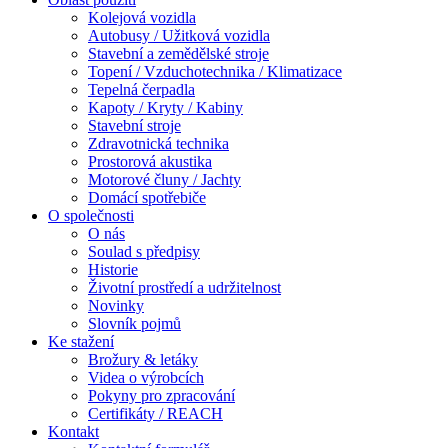
Kolejová vozidla
Autobusy / Užitková vozidla
Stavební a zemědělské stroje
Topení / Vzduchotechnika / Klimatizace
Tepelná čerpadla
Kapoty / Kryty / Kabiny
Stavební stroje
Zdravotnická technika
Prostorová akustika
Motorové čluny / Jachty
Domácí spotřebiče
O společnosti
O nás
Soulad s předpisy
Historie
Životní prostředí a udržitelnost
Novinky
Slovník pojmů
Ke stažení
Brožury & letáky
Videa o výrobcích
Pokyny pro zpracování
Certifikáty / REACH
Kontakt