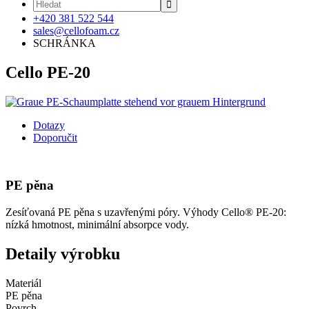

+420 381 522 544
sales@cellofoam.cz
SCHRÁNKA
Cello PE-20
Dotazy
Doporučit
PE pěna
Zesíťovaná PE pěna s uzavřenými póry. Výhody Cello® PE-20:
nízká hmotnost, minimální absorpce vody.
Detaily výrobku
Materiál
PE pěna
Povrch