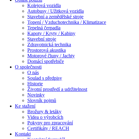
Kolejová vozidla
Autobusy / Užitková vozidla
Stavební a zemědělské stroje
Topení / Vzduchotechnika / Klimatizace
Tepelná čerpadla
Kapoty / Kryty / Kabiny
Stavební stroje
Zdravotnická technika
Prostorová akustika
Motorové čluny / Jachty
Domácí spotřebiče
O společnosti
O nás
Soulad s předpisy
Historie
Životní prostředí a udržitelnost
Novinky
Slovník pojmů
Ke stažení
Brožury & letáky
Videa o výrobcích
Pokyny pro zpracování
Certifikáty / REACH
Kontakt