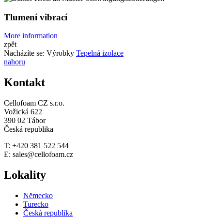
Tlumení vibrací
More information
zpět
Nacházíte se:
Výrobky
Tepelná izolace
nahoru
Kontakt
Cellofoam CZ s.r.o.
Vožická 622
390 02 Tábor
Česká republika
T: +420 381 522 544
E: sales@cellofoam.cz
Lokality
Nĕmecko
Turecko
Česká republika