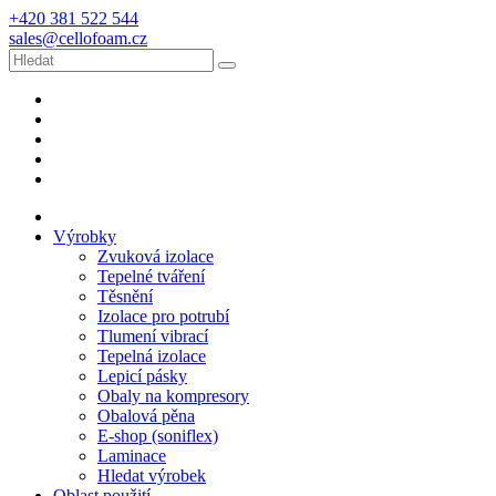
+420 381 522 544
sales@cellofoam.cz
Výrobky
Zvuková izolace
Tepelné tváření
Těsnění
Izolace pro potrubí
Tlumení vibrací
Tepelná izolace
Lepicí pásky
Obaly na kompresory
Obalová pěna
E-shop (soniflex)
Laminace
Hledat výrobek
Oblast použití